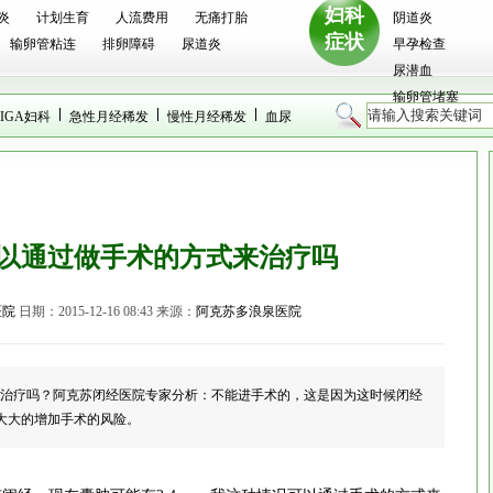
妇科
炎
计划生育
人流费用
无痛打胎
阴道炎
症状
输卵管粘连
排卵障碍
尿道炎
早孕检查
尿潜血
输卵管堵塞
IGA妇科
急性月经稀发
慢性月经稀发
血尿
m可以通过做手术的方式来治疗吗
医院
日期：2015-12-16 08:43 来源：
阿克苏多浪泉医院
式来治疗吗？阿克苏闭经医院专家分析：不能进手术的，这是因为这时候闭经
大大的增加手术的风险。