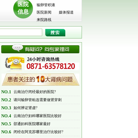
医院
输卵管积液
信息
医院新闻
媒体报道
来院路线
NO.1
云南治疗闭经最好的医院?
NO.2
请问输卵管粘连需要做肾穿刺
吗?
NO.3
如何辨证肾虚?
NO.4
云南治疗妇科哪家医院比较好
NO.5
邵通妇科医院哪家最好
NO.6
闭经在阿克苏哪里治疗比较好?