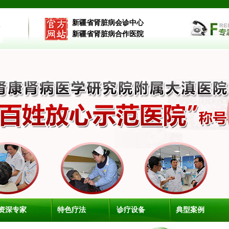
新疆省肾脏病会诊中心
新疆省肾脏病合作医院
资深专家
特色疗法
诊疗设备
典型案例