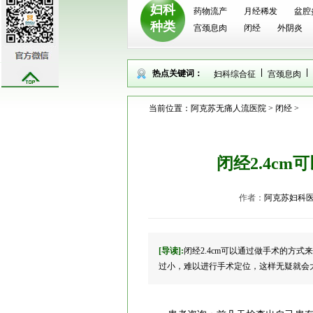
妇科
药物流产
月经稀发
盆腔
种类
宫颈息肉
闭经
外阴炎
热点关键词：
妇科综合征
宫颈息肉
当前位置：
阿克苏无痛人流医院
>
闭经
>
闭经2.4c
作者：
阿克苏妇科
[导读]:
闭经2.4cm可以通过做手术的方
过小，难以进行手术定位，这样无疑就会